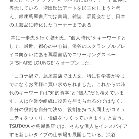
専念している。増田氏はアートを民主化しようと考
え、銀座蔦屋書店では書籍、雑誌、展覧会など、日本
の工芸品に特化したコーナーまである。
常に一歩先を行く増田氏。“個人時代”をキーワードと
して、最近、都心の中心街、渋谷のスクランブルプレ
イス向かいにある蔦屋書店でコワーキングスペー
ス“SHARE LOUNGE”をオープンした。
「コロナ禍で、蔦屋書店では人文、特に哲学書が今ま
でになくお客様に買い求められました。これからの時
代のキーワードは“知的資本”と“個人”だと考えていま
す。人は企業や組織に役割を与えられるのではなく、
自分の役割を自分で決め、役割を持つ人同士がコミュ
ニティをつくり、価値を つくっていきます」と言う。
TSUTAYA や蔦屋書店では、そんな個人をインスパイア
する新しいタイプの仕事場を展開している。渋谷