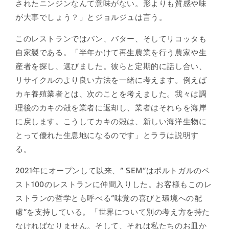
されたニンジンなんて意味がない。形よりも質感や味
が大事でしょう？」とジョルジュは言う。
このレストランではパン、バター、そしてリコッタも
自家製である。「半年かけて再生農業を行う農家や生
産者を探し、選びました。彼らと定期的に話し合い、
リサイクルのより良い方法を一緒に考えます。例えば
カキ養殖業者とは、次のことを考えました。我々は調
理後のカキの殻を業者に返却し、業者はそれらを海岸
に戻します。こうしてカキの殻は、新しい海洋生物に
とって優れた生息地になるのです」とララは説明す
る。
2021年にオープンして以来、“ SEM”はポルトガルのベ
スト100のレストランに仲間入りした。お客様もこのレ
ストランの哲学とも呼べる“味覚の喜びと環境への配
慮”を支持している。「世界について別の考え方を持た
なければなりません。そして、それは私たちのお皿か