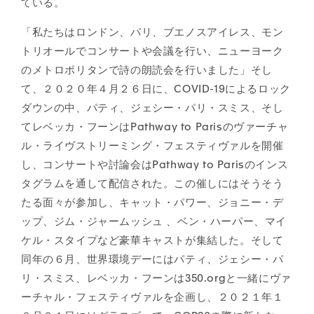
ている。
「私たちはロンドン、パリ、ブエノスアイレス、モン
トリオールでコンサートや会議を行い、ニューヨーク
のメトロポリタンで詩の朗読会を行いました」そし
て、２０２０年４月２６日に、COVID-19によるロック
ダウンの中、パティ、ジェシー・パリ・スミス、そし
てレベッカ・フーンはPathway to Parisのヴァーチャ
ル・ライヴストリーミング・フェスティヴァルを開催
し、コンサートや討論会はPathway to Parisのインス
タグラムを通して配信された。この催しにはそうそう
たる面々が参加し、キャット・パワー、ジョニー・デ
ップ、ジム・ジャームッシュ 、ベン・ハーパー、マイ
ケル・スタイプなど豪華キャストが集結した。そして
同年の６月、世界環境デーにはパティ、ジェシー・パ
リ・スミス、レベッカ・フーンは350.orgと一緒にヴァ
ーチャル・フェスティヴァルを企画し、２０２１年１