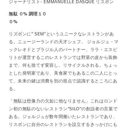
ジャーナリスト- EMMANUELLE DASQUE リスボン
無駄 ０% 調理１０
０
リズボンに“ SEM”というユニークなレストランがあ
る。ニュージーランドの天才シェフ、 ジョルジュ・マ
ックレオドとブラジル人のパートナー、ララ・エスピ
リトが運営するこのレストランでは野菜の皮から装飾
まで、何も捨てず変容し、リサイクルされる。ちょっ
とした発明家であり、美食家でもあるこの二人にとっ
て、未来の鍵は消費を別の視点で認識するところにあ
る。
「無駄は想像力の欠如に他なりません」これはロンド
ン初の無駄のないレストラン“SILO”の創設者の言葉で
ある。ジョルジュが数年間働いたレストランであり、
リスボンに自分のレストランを設立するきっかけにも