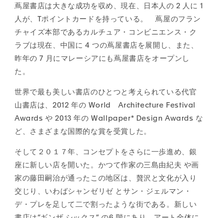
蔦屋書店は大きな成功を収め、現在、日本人の 2 人に 1
人が、Tポイントカードを持っている。 蔦屋のフラン
チャイズ本部であるカルチュア・コンビニエンス・ク
ラブは現在、中国に 4 つの蔦屋書店を展開し、また、
昨年の 7 月にマレーシアにも蔦屋書店をオープンし
た。
世界で最も美しい書店のひとつと考えられている代官
山書店は、2012 年の World Architecture Festival
Awards や 2013 年の Wallpaper* Design Awards な
ど、さまざまな国際的な賞を受賞した。
そして２０１７年、コンセプトをさらに一歩進め、銀
座に新しい店を開いた。かつて作家の三島由紀夫 や画
家の藤田嗣治が通ったこの地区は、贅沢と文化が入り
交じり、いわばシャンゼリゼ とサン・ジェルマン・
デ・プレを足して二で割ったような街である。新しい
書店は”ギンザ シックス” の6 階にあり、アート全体に