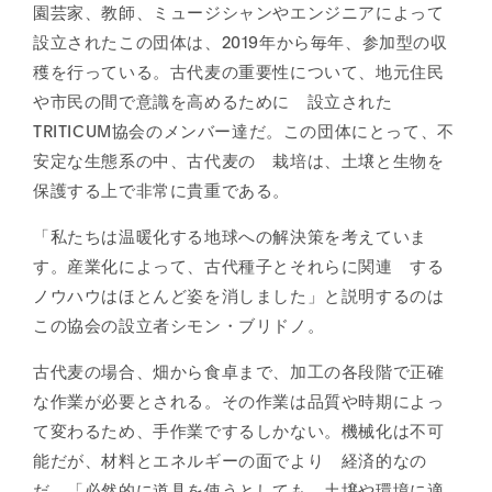
園芸家、教師、ミュージシャンやエンジニアによって
設立されたこの団体は、2019年から毎年、参加型の収
穫を行っている。古代麦の重要性について、地元住民
や市民の間で意識を高めるために 設立された
TRITICUM協会のメンバー達だ。この団体にとって、不
安定な生態系の中、古代麦の 栽培は、土壌と生物を
保護する上で非常に貴重である。
「私たちは温暖化する地球への解決策を考えていま
す。産業化によって、古代種子とそれらに関連 する
ノウハウはほとんど姿を消しました」と説明するのは
この協会の設立者シモン・ブリドノ。
古代麦の場合、畑から食卓まで、加工の各段階で正確
な作業が必要とされる。その作業は品質や時期によっ
て変わるため、手作業でするしかない。機械化は不可
能だが、材料とエネルギーの面でより 経済的なの
だ。「必然的に道具を使うとしても、土壌や環境に適