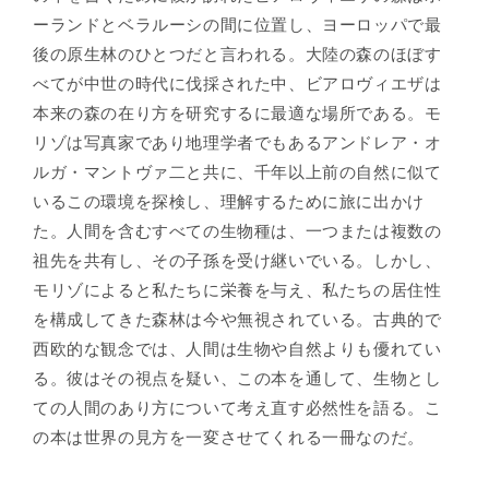
ーランドとベラルーシの間に位置し、ヨーロッパで最
後の原生林のひとつだと言われる。大陸の森のほぼす
べてが中世の時代に伐採された中、ビアロヴィエザは
本来の森の在り方を研究するに最適な場所である。モ
リゾは写真家であり地理学者でもあるアンドレア・オ
ルガ・マントヴァ二と共に、千年以上前の自然に似て
いるこの環境を探検し、理解するために旅に出かけ
た。人間を含むすべての生物種は、一つまたは複数の
祖先を共有し、その子孫を受け継いでいる。しかし、
モリゾによると私たちに栄養を与え、私たちの居住性
を構成してきた森林は今や無視されている。古典的で
西欧的な観念では、人間は生物や自然よりも優れてい
る。彼はその視点を疑い、この本を通して、生物とし
ての人間のあり方について考え直す必然性を語る。こ
の本は世界の見方を一変させてくれる一冊なのだ。