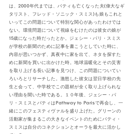
は、2000年代までは、パティも亡くなった夫(偉大なギ
タリスト、フレッド・ソニック・スミス)も娘もこれと
いってこの問題について特別な関心があったわけでは
ない。環境問題について視線をむけたのは彼女の娘が
15歳になった時だったとか。ジェシー・パリ・スミス
が学校の新聞のために記事を書こうとしていた時に、
内容が思いつかず、真夜中に家を出て、ネタを探すた
めに新聞を買いに出かけた時。地球温暖化とその災害
を取り上げる長い記事を見つけ、この問題についてい
ろいろとリサーチした。激怒した彼女は翌日学校の先
生と会って、中学校でこの題材が全く取り上げられな
い理由を聞いた時である。１０年後、ジェシー・パ
リ・スミスとパティはPathway to Parisで再会し、一
緒にこのフェスティヴァルを盛り上げた。グリーンの
活動家が集まるこの大きなイベントのためにパティ・
スミスは自分のコネクションとオーラを最大に活かし