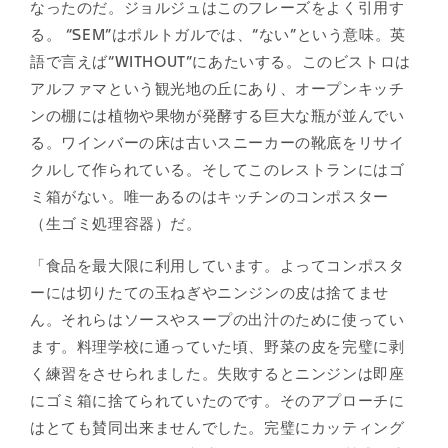
なったのだ。ジョルジュはこのフレーズをよく引用す
る。 “SEM”はポルトガルでは、“ない”という意味。英
語で言えば“WITHOUT”にあたいする。このビストロは
アルファマという観光地の丘にあり、オープンキッチ
ンの棚には植物や果物が発酵する巨大な瓶が並んでい
る。ワインバーの床は古いスニーカーの靴底をリサイ
クルして作られている。そしてこのレストランにはゴ
ミ箱がない。唯一あるのはキッチンのコンポスター
（生ゴミ処理容器）だ。
「食品を最大限に利用しています。よってコンポスタ
ーには切りたての玉ねぎやニンジンの皮は捨てませ
ん。それらはソースやスープの出汁のために使ってい
ます。料理学校に通っていた頃、野菜の皮を完璧に剥
く練習をさせられました。失敗するとニンジンは即座
にゴミ箱に捨てられていたのです。そのアプローチに
はとても賛同出来ませんでした。完璧にカッティング