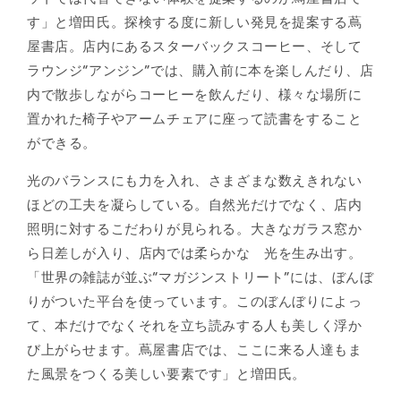
す」と増田氏。探検する度に新しい発見を提案する蔦
屋書店。店内にあるスターバックスコーヒー、そして
ラウンジ“アンジン”では、購入前に本を楽しんだり、店
内で散歩しながらコーヒーを飲んだり、様々な場所に
置かれた椅子やアームチェアに座って読書をすること
ができる。
光のバランスにも力を入れ、さまざまな数えきれない
ほどの工夫を凝らしている。自然光だけでなく、店内
照明に対するこだわりが見られる。大きなガラス窓か
ら日差しが入り、店内では柔らかな 光を生み出す。
「世界の雑誌が並ぶ“マガジンストリート”には、ぼんぼ
りがついた平台を使っています。このぼんぼりによっ
て、本だけでなくそれを立ち読みする人も美しく浮か
び上がらせます。蔦屋書店では、ここに来る人達もま
た風景をつくる美しい要素です」と増田氏。