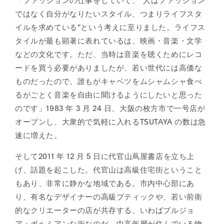
「ファッションの仕事をしていて、“人はファッション
ではなく自分がなりたいスタイル、つまりライフスタ
イルを求めている”という考えに至りました。ライフス
タイルが最も顕著に表れているは、映画・音楽・文学
などの文化です。ただ、当時は音楽を聴くためにレコ
ードを買う必要がありましたが、若い世代には高価な
ものだったので、誰もがキャベツをムシャムシャ食べ
るがごとく音楽を自由に聞けるようにしたいと思った
のです」1983 年 3 月 24 日、大阪の枚方市で一号店が
オープンし、大衆的で気軽に入れるTSUTAYA の数は急
速に増えた。
そして2011 年 12 月 5 日に代官山蔦屋書店を立ち上
げ、話題を起こした。代官山は高級住宅街ということ
もあり、非常に静かな地域である。市内中心部にあ
り、有名なデザイナーの高級ブティックや、若い前衛
的なクリエーターの店が共存する、いわばブルジョ