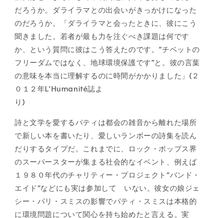
だろうか。ダライラマとの出会いがきっかけになった
のだろうか。「ダライラマと会ったときに、彼にこう
聞きました。若者が最も力を注ぐべき課題は何です
か、という質問に彼はこう答えたのです。“チベットの
フリーダムではなく、地球環境保護です”と。彼の言葉
の意味を本当に理解するのに時間がかかりました」(２
０１２年L’Humanité誌よ
り)
詩と文学を愛するパティは都会の雑音から離れた場所
で新しい本を書いたり、愛しいランボーの詩集を読ん
だりするタイプだ。これまでに、ロック・ポップス界
のスーパースターが集まる社会的なイベント、例えば
１９８０年代のチャリティー・プロジェクト“バンド・
エイド”などにも実は参加して いない。彼女の娘ジェ
シー・パリ・スミスの影響でパティ・スミスは本格的
に環境問題について関心を持ち始めたと言える。実