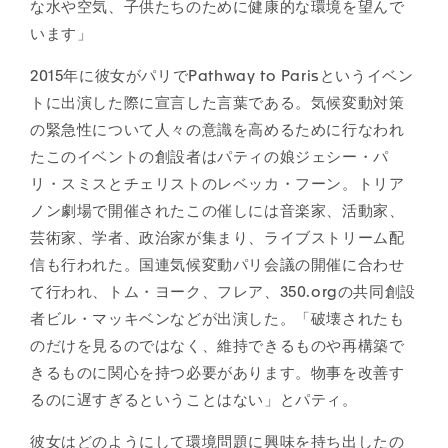
な水や空気、子供たちのために健康的な環境を望んで
います」
2015年に彼女がパリでPathway to Parisというイベン
トに出演した際に宣言した言葉である。気候変動対策
の緊急性について人々の意識を高めるために行なわれ
たこのイベントの創設者はパティの娘ジェシー・パ
リ・スミスとチェリストのレベッカ・フーン。トリア
ノン劇場で開催されたこの催しには音楽家、活動家、
芸術家、学者、政治家が集まり、ライブストリーム配
信も行われた。国連気候変動パリ会議の開催に合わせ
て行われ、トム・ヨーク、フレア、350.orgの共同創設
者ビル・マッキベンなどが出演した。「破壊されたも
のだけを見るのではなく、維持できるものや再構築で
きるものに関心を持つ必要があります。物事を改善す
るのに遅すぎるということはない」とパティ。
彼女はどのようにして環境問題に興味を持ち出したの