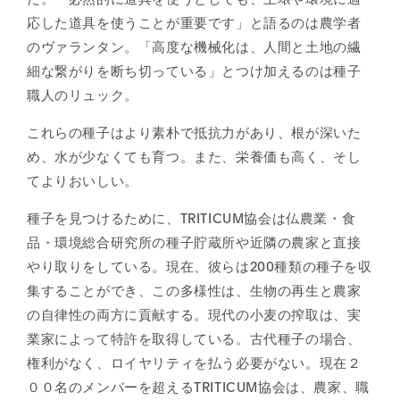
応した道具を使うことが重要です」と語るのは農学者
のヴァランタン。「高度な機械化は、人間と土地の繊
細な繋がりを断ち切っている」とつけ加えるのは種子
職人のリュック。
これらの種子はより素朴で抵抗力があり、根が深いた
め、水が少なくても育つ。また、栄養価も高く、そし
てよりおいしい。
種子を見つけるために、TRITICUM協会は仏農業・食
品・環境総合研究所の種子貯蔵所や近隣の農家と直接
やり取りをしている。現在、彼らは200種類の種子を収
集することができ、この多様性は、生物の再生と農家
の自律性の両方に貢献する。現代の小麦の搾取は、実
業家によって特許を取得している。古代種子の場合、
権利がなく、ロイヤリティを払う必要がない。現在２
００名のメンバーを超えるTRITICUM協会は、農家、職