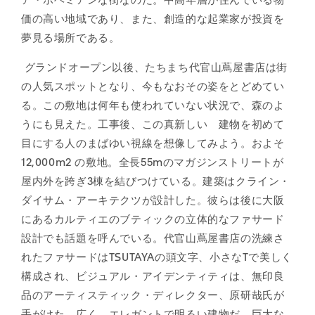
ア・ボヘミアンな街なのだ。中高年層が住んでいる物
価の高い地域であり、また、創造的な起業家が投資を
夢見る場所である。
グランドオープン以後、たちまち代官山蔦屋書店は街
の人気スポットとなり、今もなおその姿をとどめてい
る。この敷地は何年も使われていない状況で、森のよ
うにも見えた。工事後、この真新しい 建物を初めて
目にする人のまばゆい視線を想像してみよう。およそ
12,000m2 の敷地。全長55mのマガジンストリートが
屋内外を跨ぎ3棟を結びつけている。建築はクライン・
ダイサム・アーキテクツが設計した。彼らは後に大阪
にあるカルティエのブティックの立体的なファサード
設計でも話題を呼んでいる。代官山蔦屋書店の洗練さ
れたファサードはTSUTAYAの頭文字、小さなTで美しく
構成され、ビジュアル・アイデンティティは、無印良
品のアーティスティック・ディレクター、原研哉氏が
手がけた。広く、エレガントで明るい建物だ。巨大な