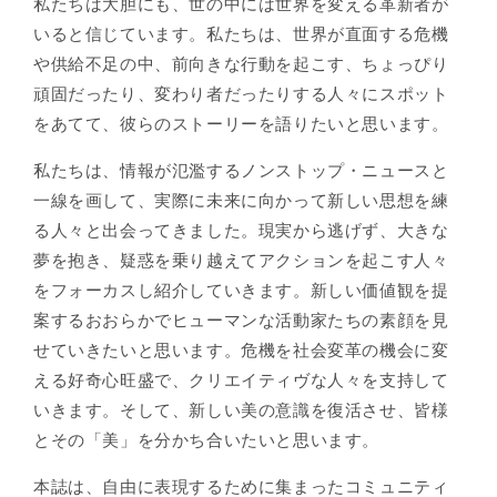
私たちは大胆にも、世の中には世界を変える革新者が
いると信じています。私たちは、世界が直面する危機
や供給不足の中、前向きな行動を起こす、ちょっぴり
頑固だったり、変わり者だったりする人々にスポット
をあてて、彼らのストーリーを語りたいと思います。
私たちは、情報が氾濫するノンストップ・ニュースと
一線を画して、実際に未来に向かって新しい思想を練
る人々と出会ってきました。現実から逃げず、大きな
夢を抱き、疑惑を乗り越えてアクションを起こす人々
をフォーカスし紹介していきます。新しい価値観を提
案するおおらかでヒューマンな活動家たちの素顔を見
せていきたいと思います。危機を社会変革の機会に変
える好奇心旺盛で、クリエイティヴな人々を支持して
いきます。そして、新しい美の意識を復活させ、皆様
とその「美」を分かち合いたいと思います。
本誌は、自由に表現するために集まったコミュニティ