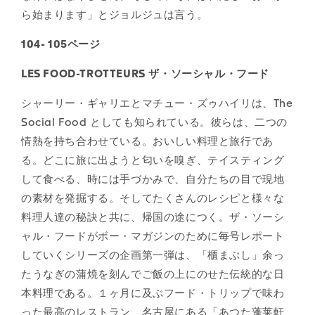
ら始まります」とジョルジュは言う。
104- 105ページ
LES FOOD-TROTTEURS
ザ・ソーシャル・フード
シャーリー・ギャリエとマチュー・ズゥハイリは、The
Social Food としても知られている。彼らは、二つの
情熱を持ち合わせている。おいしい料理と旅行であ
る。どこに旅に出ようと匂いを嗅ぎ、テイスティング
して食べる、時には手づかみで、自分たちの目で現地
の素材を発掘する。そしてたくさんのレシピと様々な
料理人達の秘訣と共に、帰国の途につく。ザ・ソーシ
ャル・フードがボー・マガジンのために毎号レポート
していくシリーズの企画第一弾は、「櫃まぶし」余っ
たうなぎの蒲焼を刻んでご飯の上にのせた伝統的な日
本料理である。１ヶ月に及ぶフード・トリップで味わ
った最高のレストラン、名古屋にある「あつた蓬莱軒