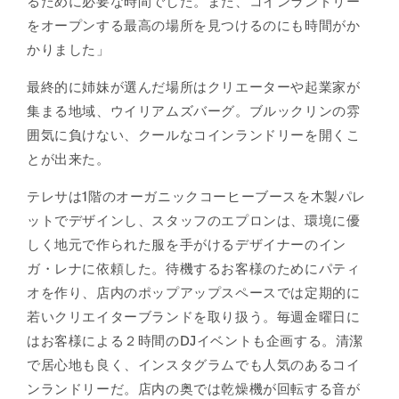
るために必要な時間でした。また、コインランドリー
をオープンする最高の場所を見つけるのにも時間がか
かりました」
最終的に姉妹が選んだ場所はクリエーターや起業家が
集まる地域、ウイリアムズバーグ。ブルックリンの雰
囲気に負けない、クールなコインランドリーを開くこ
とが出来た。
テレサは1階のオーガニックコーヒーブースを木製パレ
ットでデザインし、スタッフのエプロンは、環境に優
しく地元で作られた服を手がけるデザイナーのイン
ガ・レナに依頼した。待機するお客様のためにパティ
オを作り、店内のポップアップスペースでは定期的に
若いクリエイターブランドを取り扱う。毎週金曜日に
はお客様による２時間のDJイベントも企画する。清潔
で居心地も良く、インスタグラムでも人気のあるコイ
ンランドリーだ。店内の奥では乾燥機が回転する音が