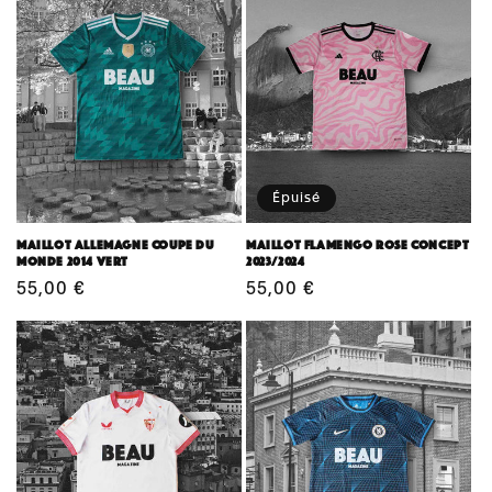
Épuisé
Maillot Allemagne coupe du
Maillot Flamengo Rose Concept
monde 2014 vert
2023/2024
Prix
55,00 €
Prix
55,00 €
habituel
habituel