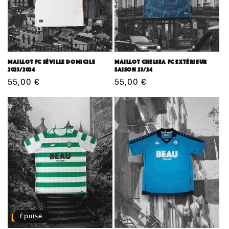
Maillot FC Séville domicile
Maillot Chelsea FC extérieur
2023/2024
saison 23/24
Prix
55,00 €
Prix
55,00 €
habituel
habituel
Épuisé