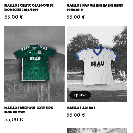
Maillot Celtic Glasgow FC
Maillot Napoli entrainement
domicile 2018/2019
2018/2019
Prix
55,00 €
Prix
55,00 €
habituel
habituel
Épuisé
Maillot Mexique Coupe du
Maillot Adidas
monde 2022
Prix
55,00 €
Prix
55,00 €
habituel
habituel