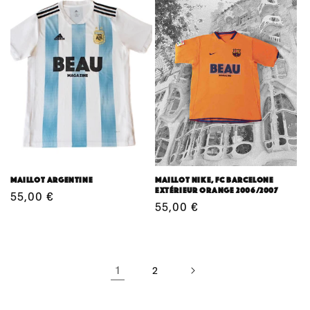
Maillot Argentine
Maillot Nike, FC Barcelone
extérieur orange 2006/2007
Prix
55,00 €
Prix
55,00 €
habituel
habituel
1
2