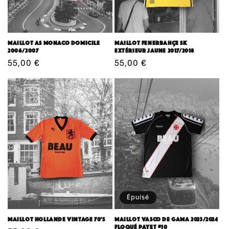
n
:
Maillot AS Monaco domicile
Maillot Fenerbahçe SK
2006/2007
extérieur Jaune 2017/2018
Prix
55,00 €
Prix
55,00 €
habituel
habituel
Épuisé
Maillot Hollande Vintage 70's
Maillot Vasco De Gama 2023/2024
floqué Payet #10