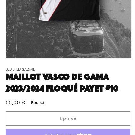
Ouvrir
le
média
BEAU MAGAZINE
Maillot Vasco De Gama
1
dans
une
2023/2024 floqué Payet #10
fenêtre
modale
Prix
55,00 €
Épuisé
habituel
Épuisé