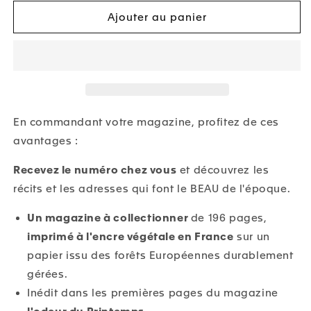
Magazine
Magazine
#10
#10
Ajouter au panier
-
-
Imprimer
Imprimer
la
la
lumière
lumière
En commandant votre magazine, profitez de ces
avantages :
Recevez le numéro chez vous
et découvrez les
récits et les adresses qui font le BEAU de l'époque.
Un magazine à collectionner
de 196 pages,
imprimé à l'encre végétale en France
sur un
papier issu des forêts Européennes durablement
gérées.
Inédit dans les premières pages du magazine