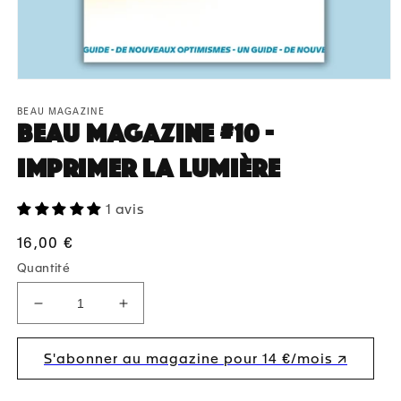
Ouvrir
le
média
BEAU MAGAZINE
BEAU Magazine #10 -
1
dans
une
Imprimer la lumière
fenêtre
modale
1 avis
Prix
16,00 €
habituel
Quantité
Réduire
Augmenter
la
la
quantité
quantité
S'abonner au magazine pour 14 €/mois ↗︎
de
de
BEAU
BEAU