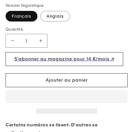
habituel
Version linguistique
Français
Anglais
Quantité
Réduire
Augmenter
la
la
quantité
quantité
S'abonner au magazine pour 14 €/mois ↗︎
de
de
BEAU
BEAU
Magazine
Magazine
#15
#15
Ajouter au panier
-
-
Regarder
Regarder
différemment
différemment
-
-
Couverture
Couverture
Martin
Martin
Margiela
Margiela
Certains numéros se lisent. D'autres se