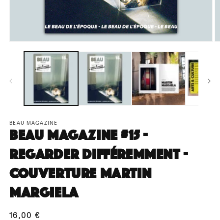
Ouvrir
Ou
le
le
média
m
1
2
dans
d
une
u
fenêtre
fe
modale
m
BEAU MAGAZINE
BEAU Magazine #15 -
Regarder différemment -
Couverture Martin
Margiela
Prix
16,00 €