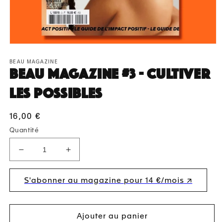
Ouvrir
le
média
BEAU MAGAZINE
BEAU Magazine #3 - Cultiver
1
dans
une
les possibles
fenêtre
modale
Prix
16,00 €
habituel
Quantité
Réduire
Augmenter
la
la
quantité
quantité
S'abonner au magazine pour 14 €/mois ↗︎
de
de
BEAU
BEAU
Magazine
Magazine
#3
#3
Ajouter au panier