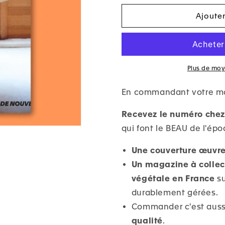
Magazine
Magazine
#9
#9
Ajoute
-
-
Dessiner
Dessiner
des
des
avenirs
avenirs
Plus de mo
En commandant votre mag
Recevez le numéro chez
qui font le BEAU de l'ép
Une couverture œuvre
Un magazine à colle
végétale en France
su
durablement gérées.
Commander c'est aus
qualité
.