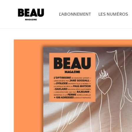
et
passer
au
L'ABONNEMENT
LES NUMÉROS
contenu
Passer aux
informations
produits