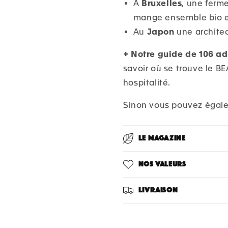
A
Bruxelles
, une ferme
mange ensemble bio e
Au
Japon
une architec
+
Notre guide de 106 adr
savoir où se trouve le B
hospitalité.
Sinon vous pouvez égal
Le magazine
Nos valeurs
Livraison