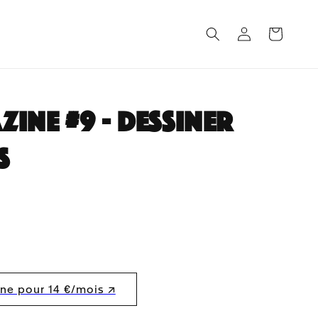
Connexion
Panier
ine #9 - Dessiner
s
e pour 14 €/mois ↗︎