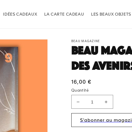
IDÉES CADEAUX
LA CARTE CADEAU
LES BEAUX OBJETS
BEAU MAGAZINE
BEAU Magaz
des avenir
Prix
16,00 €
habituel
Quantité
Réduire
Augmenter
la
la
quantité
quantité
S'abonner au magazin
de
de
BEAU
BEAU