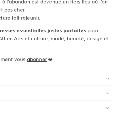
 à l’abandon est devenue un tiers lieu où l’on
t pas cher.
ture fait rajeunir.
esses essentielles justes parfaites
pour
EAU en Arts et culture, mode, beauté, design et
ement vous
abonner
❤️