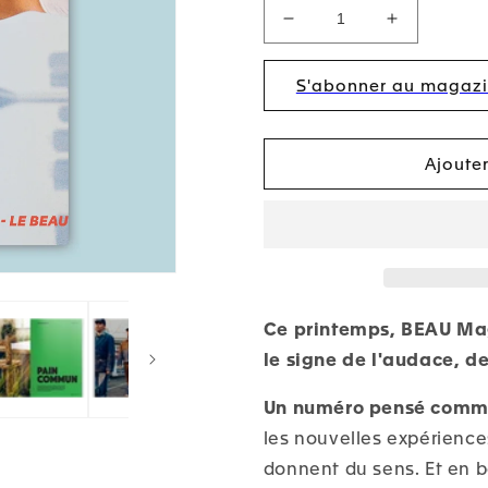
Réduire
Augmenter
la
la
quantité
quantité
S'abonner au magazin
de
de
BEAU
BEAU
Magazine
Magazine
#14
#14
Ajoute
-
-
Le
Le
printemps
printemps
de
de
l’audace
l’audace
Ce printemps, BEAU Mag
le signe de l'audace, d
Un numéro pensé comme 
les nouvelles expérience
donnent du sens. Et en 