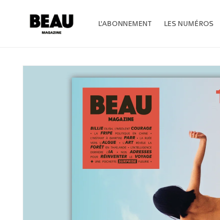
et
passer
au
L'ABONNEMENT
LES NUMÉROS
contenu
Passer aux
informations
produits