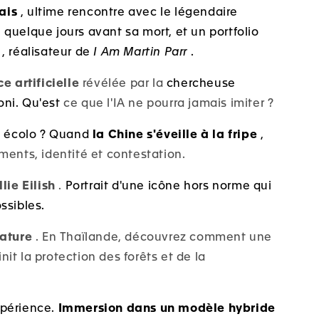
ais
, ultime rencontre
avec le légendaire
 quelque jours avant sa mort, et un
portfolio
, réalisateur de
I Am Martin Parr
.
e artificielle
révélée par
la
chercheuse
ni. Qu'est
ce que l'IA ne pourra jamais imiter ?
le écolo ? Quand
la Chine s'éveille à la fripe
,
ments, identité et contestation.
lie Eilish
.
Portrait d'une icône hors norme qui
ssibles.
nature
. En Thaïlande, découvrez comment une
init la protection des forêts et de la
expérience.
Immersion dans un modèle hybride