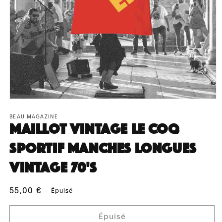
Ouvrir
le
média
BEAU MAGAZINE
Maillot Vintage Le Coq
1
dans
une
Sportif Manches longues
fenêtre
modale
Vintage 70'S
Prix
55,00 €
Épuisé
habituel
Épuisé